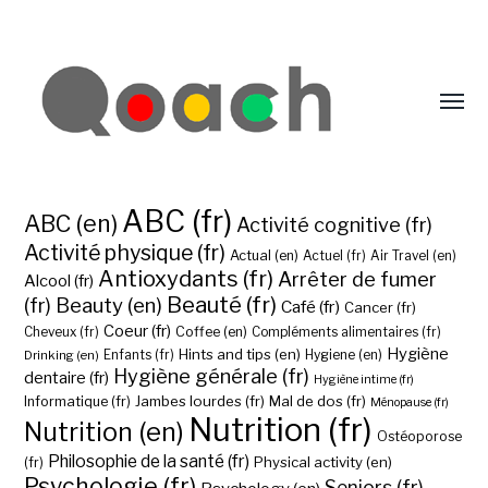
ABC (fr)
ABC (en)
Activité cognitive (fr)
Activité physique (fr)
Actual (en)
Actuel (fr)
Air Travel (en)
Antioxydants (fr)
Arrêter de fumer
Alcool (fr)
Beauté (fr)
(fr)
Beauty (en)
Café (fr)
Cancer (fr)
Coeur (fr)
Coffee (en)
Cheveux (fr)
Compléments alimentaires (fr)
Hygiène
Hints and tips (en)
Hygiene (en)
Drinking (en)
Enfants (fr)
Hygiène générale (fr)
dentaire (fr)
Hygiène intime (fr)
Jambes lourdes (fr)
Mal de dos (fr)
Informatique (fr)
Ménopause (fr)
Nutrition (fr)
Nutrition (en)
Ostéoporose
Philosophie de la santé (fr)
Physical activity (en)
(fr)
Psychologie (fr)
Seniors (fr)