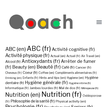
ABC (fr)
ABC (en)
Activité cognitive (fr)
Activité physique (fr)
Actual (en)
Actuel (fr)
Air Travel (en)
Antioxydants (fr)
Arrêter de fumer
Alcool (fr)
Beauté (fr)
(fr)
Beauty (en)
Café (fr)
Cancer (fr)
Coeur (fr)
Coffee (en)
Cheveux (fr)
Compléments alimentaires (fr)
Hygiène
Hints and tips (en)
Hygiene (en)
Drinking (en)
Enfants (fr)
Hygiène générale (fr)
dentaire (fr)
Hygiène intime (fr)
Jambes lourdes (fr)
Mal de dos (fr)
Informatique (fr)
Ménopause (fr)
Nutrition (fr)
Nutrition (en)
Ostéoporose
Philosophie de la santé (fr)
Physical activity (en)
(fr)
Psychologie (fr)
Seniors (fr)