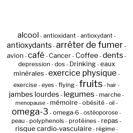
alcool
antioxidant
antioxydant
-
-
-
arrêter de fumer
antioxydants
-
-
café
dents
Coffee
avion
Cancer
-
-
-
-
-
Drinking
eaux
depression
dos
-
-
-
exercice physique
minérales
-
-
fruits
flying
exercise
eyes
hair
-
-
-
-
-
legumes
jambes lourdes
marche
-
-
-
mémoire
obésité
menopause
oil
-
-
-
-
omega-3
omega-6
ostéoporose
-
-
-
repas
peau
polyphenols
protéines
-
-
-
-
risque cardio-vasculaire
régime
-
-