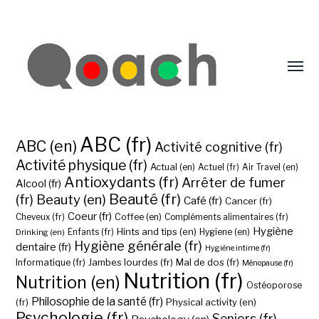
ABC (fr)
ABC (en)
Activité cognitive (fr)
Activité physique (fr)
Actual (en)
Actuel (fr)
Air Travel (en)
Antioxydants (fr)
Arrêter de fumer
Alcool (fr)
Beauté (fr)
(fr)
Beauty (en)
Café (fr)
Cancer (fr)
Coeur (fr)
Coffee (en)
Cheveux (fr)
Compléments alimentaires (fr)
Hygiène
Hints and tips (en)
Hygiene (en)
Drinking (en)
Enfants (fr)
Hygiène générale (fr)
dentaire (fr)
Hygiène intime (fr)
Jambes lourdes (fr)
Mal de dos (fr)
Informatique (fr)
Ménopause (fr)
Nutrition (fr)
Nutrition (en)
Ostéoporose
Philosophie de la santé (fr)
Physical activity (en)
(fr)
Psychologie (fr)
Seniors (fr)