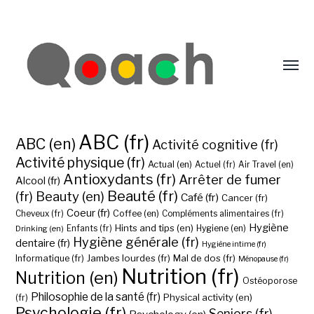
ABC (fr)
ABC (en)
Activité cognitive (fr)
Activité physique (fr)
Actual (en)
Actuel (fr)
Air Travel (en)
Antioxydants (fr)
Arrêter de fumer
Alcool (fr)
Beauté (fr)
(fr)
Beauty (en)
Café (fr)
Cancer (fr)
Coeur (fr)
Coffee (en)
Cheveux (fr)
Compléments alimentaires (fr)
Hygiène
Hints and tips (en)
Hygiene (en)
Drinking (en)
Enfants (fr)
Hygiène générale (fr)
dentaire (fr)
Hygiène intime (fr)
Jambes lourdes (fr)
Mal de dos (fr)
Informatique (fr)
Ménopause (fr)
Nutrition (fr)
Nutrition (en)
Ostéoporose
Philosophie de la santé (fr)
Physical activity (en)
(fr)
Psychologie (fr)
Seniors (fr)