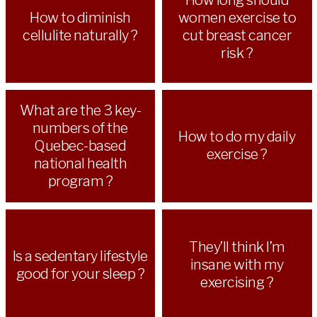
How to diminish
women exercise to
cellulite naturally ?
cut breast cancer
risk ?
What are the 3 key-
numbers of the
How to do my daily
Quebec-based
exercise ?
national health
program ?
They’ll think I’m
Is a sedentary lifestyle
insane with my
good for your sleep ?
exercising ?