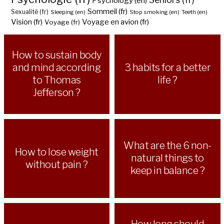
Psychology (en)
Sommeil (fr)
Sexualité (fr)
Sleeping (en)
Stop smoking (en)
Teeth (en)
Vision (fr)
Voyage en avion (fr)
Voyage (fr)
How to sustain body
and mind according
3 habits for a better
to Thomas
life ?
Jefferson ?
What are the 6 non-
How to lose weight
natural things to
without pain ?
keep in balance ?
How long should