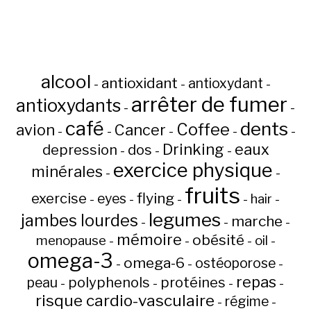
alcool
antioxidant
antioxydant
-
-
-
arrêter de fumer
antioxydants
-
-
café
dents
Coffee
avion
Cancer
-
-
-
-
-
Drinking
eaux
depression
dos
-
-
-
exercice physique
minérales
-
-
fruits
flying
exercise
eyes
hair
-
-
-
-
-
legumes
jambes lourdes
marche
-
-
-
mémoire
obésité
menopause
oil
-
-
-
-
omega-3
omega-6
ostéoporose
-
-
-
repas
peau
polyphenols
protéines
-
-
-
-
risque cardio-vasculaire
régime
-
-