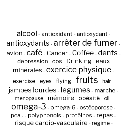
alcool
antioxidant
antioxydant
-
-
-
arrêter de fumer
antioxydants
-
-
café
dents
Coffee
avion
Cancer
-
-
-
-
-
Drinking
eaux
depression
dos
-
-
-
exercice physique
minérales
-
-
fruits
flying
exercise
eyes
hair
-
-
-
-
-
legumes
jambes lourdes
marche
-
-
-
mémoire
obésité
menopause
oil
-
-
-
-
omega-3
omega-6
ostéoporose
-
-
-
repas
peau
polyphenols
protéines
-
-
-
-
risque cardio-vasculaire
régime
-
-