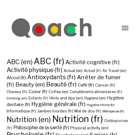
ABC (fr)
ABC (en)
Activité cognitive (fr)
Activité physique (fr)
Actual (en)
Actuel (fr)
Air Travel (en)
Antioxydants (fr)
Arrêter de fumer
Alcool (fr)
Beauté (fr)
(fr)
Beauty (en)
Café (fr)
Cancer (fr)
Coeur (fr)
Coffee (en)
Cheveux (fr)
Compléments alimentaires (fr)
Hygiène
Hints and tips (en)
Hygiene (en)
Drinking (en)
Enfants (fr)
Hygiène générale (fr)
dentaire (fr)
Hygiène intime (fr)
Jambes lourdes (fr)
Mal de dos (fr)
Informatique (fr)
Ménopause (fr)
Nutrition (fr)
Nutrition (en)
Ostéoporose
Philosophie de la santé (fr)
Physical activity (en)
(fr)
Psychologie (fr)
Seniors (fr)