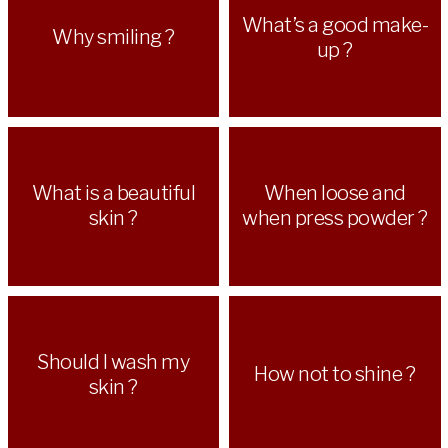
What’s a good make-
Why smiling ?
up ?
What is a beautiful
When loose and
skin ?
when press powder ?
Should I wash my
How not to shine ?
skin ?