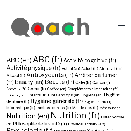
ABC (fr)
ABC (en)
Activité cognitive (fr)
Activité physique (fr)
Actual (en)
Actuel (fr)
Air Travel (en)
Antioxydants (fr)
Arrêter de fumer
Alcool (fr)
Beauté (fr)
(fr)
Beauty (en)
Café (fr)
Cancer (fr)
Coeur (fr)
Coffee (en)
Cheveux (fr)
Compléments alimentaires (fr)
Hygiène
Hints and tips (en)
Hygiene (en)
Drinking (en)
Enfants (fr)
Hygiène générale (fr)
dentaire (fr)
Hygiène intime (fr)
Jambes lourdes (fr)
Mal de dos (fr)
Informatique (fr)
Ménopause (fr)
Nutrition (fr)
Nutrition (en)
Ostéoporose
Philosophie de la santé (fr)
Physical activity (en)
(fr)
Psychologie (fr)
Seniors (fr)