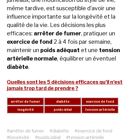
même tardive, est susceptible d’avoir une
influence importante sur la longévité et la
qualité de la vie. Les décisions les plus
efficaces:
arrêter de fumer
, pratiquer un
exercice de fond
2 à 4 fois par semaine,
maintenir un
poids adéquat
et une
tension
artérielle normale
, équilibrer un éventuel
diabète
.
Quelles sont les 5 décisions efficaces qu’il n’est
jamais trop tard de prendre ?
#
arrêter de fumer
#
diabète
#
exercice de fond
#
longévité
#
poids idéal
#
tension artérielle