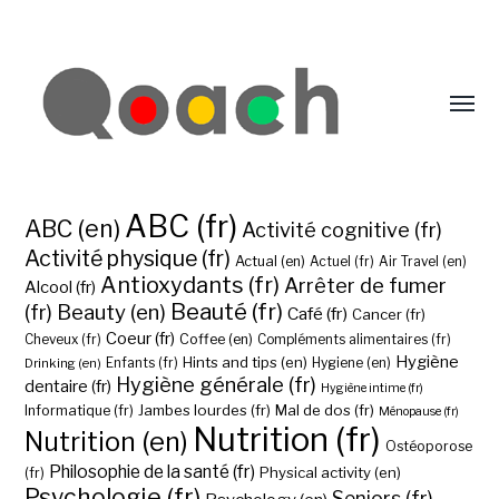
ABC (fr)
ABC (en)
Activité cognitive (fr)
Activité physique (fr)
Actual (en)
Actuel (fr)
Air Travel (en)
Antioxydants (fr)
Arrêter de fumer
Alcool (fr)
Beauté (fr)
(fr)
Beauty (en)
Café (fr)
Cancer (fr)
Coeur (fr)
Coffee (en)
Cheveux (fr)
Compléments alimentaires (fr)
Hygiène
Hints and tips (en)
Hygiene (en)
Drinking (en)
Enfants (fr)
Hygiène générale (fr)
dentaire (fr)
Hygiène intime (fr)
Jambes lourdes (fr)
Mal de dos (fr)
Informatique (fr)
Ménopause (fr)
Nutrition (fr)
Nutrition (en)
Ostéoporose
Philosophie de la santé (fr)
Physical activity (en)
(fr)
Psychologie (fr)
Seniors (fr)