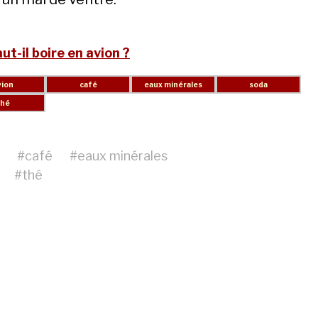
ut-il boire en avion ?
#
café
#
eaux minérales
#
thé