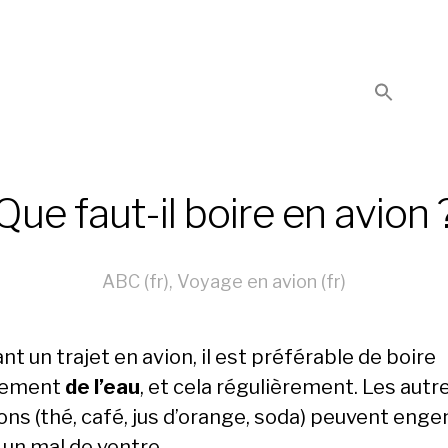
Que faut-il boire en avion 
ABC (fr)
,
Voyage en avion (fr)
t un trajet en avion, il est préférable de boire
lement
de l’eau
, et cela régulièrement. Les autr
ons (thé, café, jus d’orange, soda) peuvent enge
 un mal de ventre.