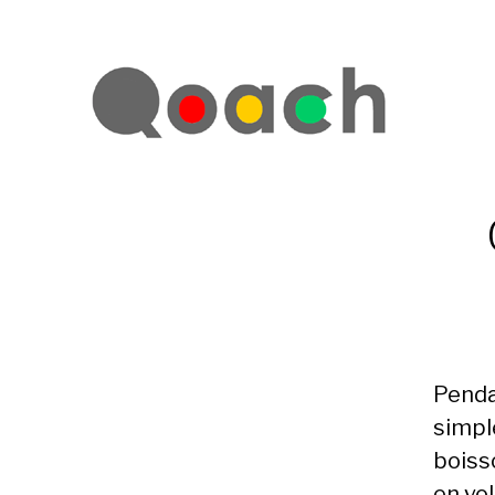
Pendan
simp
boiss
en vol