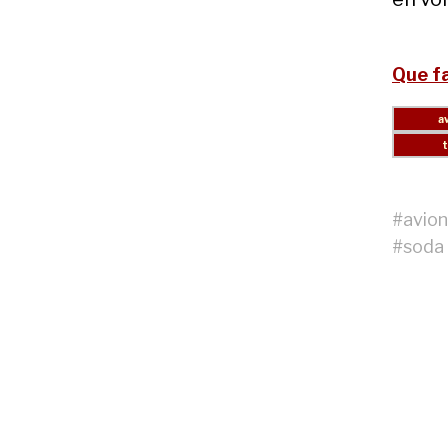
Que fa
#
avion
#
soda