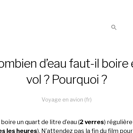
mbien d’eau faut-il boire
vol ? Pourquoi ?
Voyage en avion (fr)
t boire un quart de litre d’eau (
2 verres
) réguliè
es les heures
). N’attendez pas la fin du film pou