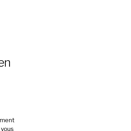
 en
rement
r vous