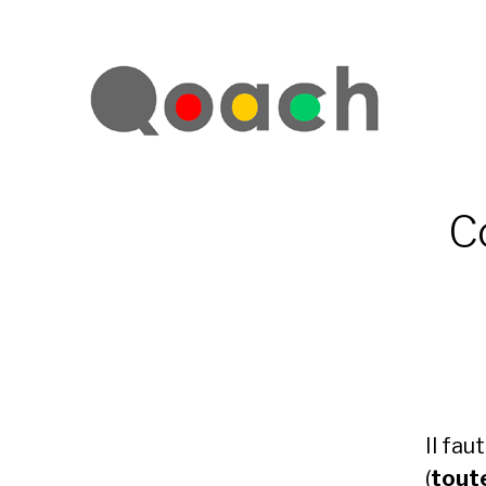
Co
Il fau
(
tout