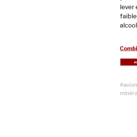
lever 
faible
alcoo
Combie
#
avion
minéra