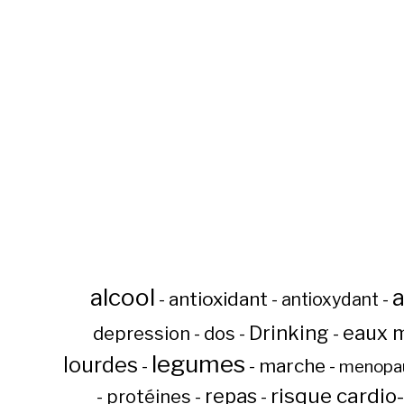
alcool
a
antioxidant
-
-
antioxydant
-
Drinking
eaux m
depression
-
dos
-
-
legumes
lourdes
marche
-
-
-
menopa
risque cardio
repas
-
protéines
-
-