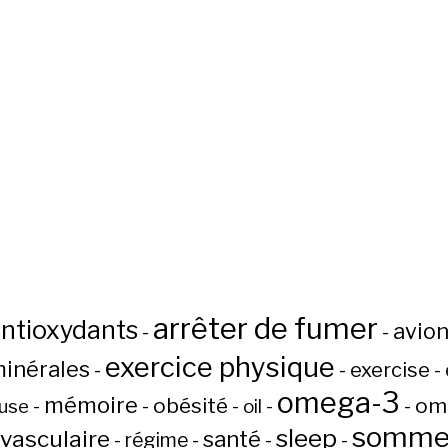
arrêter de fumer
ntioxydants
avio
-
-
exercice physique
inérales
-
-
exercise
-
omega-3
mémoire
obésité
om
-
-
-
-
-
use
oil
sommei
sleep
-vasculaire
santé
-
régime
-
-
-