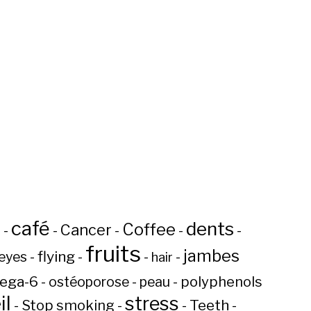
café
dents
Coffee
n
Cancer
-
-
-
-
-
fruits
jambes
flying
eyes
-
-
-
-
hair
ega-6
-
ostéoporose
-
peau
-
polyphenols
l
stress
Teeth
-
Stop smoking
-
-
-