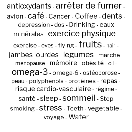
arrêter de fumer
antioxydants
-
-
café
dents
Coffee
avion
Cancer
-
-
-
-
-
Drinking
eaux
depression
dos
-
-
-
exercice physique
minérales
-
-
fruits
flying
exercise
eyes
hair
-
-
-
-
-
legumes
jambes lourdes
marche
-
-
-
mémoire
obésité
menopause
oil
-
-
-
-
omega-3
omega-6
ostéoporose
-
-
-
repas
peau
polyphenols
protéines
-
-
-
-
risque cardio-vasculaire
régime
-
-
sommeil
sleep
santé
Stop
-
-
-
stress
vegetable
Teeth
smoking
-
-
-
-
Water
voyage
-