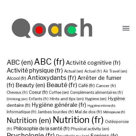
ABC (fr)
ABC (en)
Activité cognitive (fr)
Activité physique (fr)
Actual (en)
Actuel (fr)
Air Travel (en)
Antioxydants (fr)
Arrêter de fumer
Alcool (fr)
Beauté (fr)
(fr)
Beauty (en)
Café (fr)
Cancer (fr)
Coeur (fr)
Coffee (en)
Cheveux (fr)
Compléments alimentaires (fr)
Hygiène
Hints and tips (en)
Hygiene (en)
Drinking (en)
Enfants (fr)
Hygiène générale (fr)
dentaire (fr)
Hygiène intime (fr)
Jambes lourdes (fr)
Mal de dos (fr)
Informatique (fr)
Ménopause (fr)
Nutrition (fr)
Nutrition (en)
Ostéoporose
Philosophie de la santé (fr)
Physical activity (en)
(fr)
Psychologie (fr)
Seniors (fr)