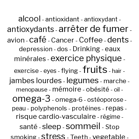
alcool
antioxidant
antioxydant
-
-
-
arrêter de fumer
antioxydants
-
-
café
dents
Coffee
avion
Cancer
-
-
-
-
-
Drinking
eaux
depression
dos
-
-
-
exercice physique
minérales
-
-
fruits
flying
exercise
eyes
hair
-
-
-
-
-
legumes
jambes lourdes
marche
-
-
-
mémoire
obésité
menopause
oil
-
-
-
-
omega-3
omega-6
ostéoporose
-
-
-
repas
peau
polyphenols
protéines
-
-
-
-
risque cardio-vasculaire
régime
-
-
sommeil
sleep
santé
Stop
-
-
-
stress
vegetable
Teeth
smoking
-
-
-
-