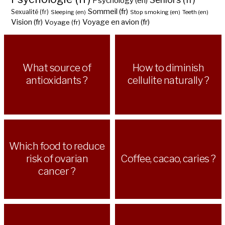
Psychology (en)
Sommeil (fr)
Sexualité (fr)
Sleeping (en)
Stop smoking (en)
Teeth (en)
Vision (fr)
Voyage en avion (fr)
Voyage (fr)
What source of
How to diminish
antioxidants ?
cellulite naturally ?
Which food to reduce
risk of ovarian
Coffee, cacao, caries ?
cancer ?