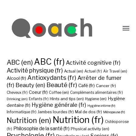
ABC (fr)
ABC (en)
Activité cognitive (fr)
Activité physique (fr)
Actual (en)
Actuel (fr)
Air Travel (en)
Antioxydants (fr)
Arrêter de fumer
Alcool (fr)
Beauté (fr)
(fr)
Beauty (en)
Café (fr)
Cancer (fr)
Coeur (fr)
Coffee (en)
Cheveux (fr)
Compléments alimentaires (fr)
Hygiène
Hints and tips (en)
Hygiene (en)
Drinking (en)
Enfants (fr)
Hygiène générale (fr)
dentaire (fr)
Hygiène intime (fr)
Jambes lourdes (fr)
Mal de dos (fr)
Informatique (fr)
Ménopause (fr)
Nutrition (fr)
Nutrition (en)
Ostéoporose
Philosophie de la santé (fr)
Physical activity (en)
(fr)
Psychologie (fr)
Seniors (fr)