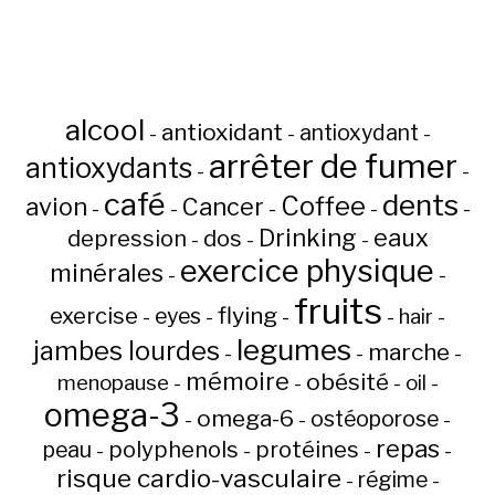
alcool
antioxidant
antioxydant
-
-
-
arrêter de fumer
antioxydants
-
-
café
dents
Coffee
avion
Cancer
-
-
-
-
-
Drinking
eaux
depression
dos
-
-
-
exercice physique
minérales
-
-
fruits
flying
exercise
eyes
hair
-
-
-
-
-
legumes
jambes lourdes
marche
-
-
-
mémoire
obésité
menopause
oil
-
-
-
-
omega-3
omega-6
ostéoporose
-
-
-
repas
peau
polyphenols
protéines
-
-
-
-
risque cardio-vasculaire
régime
-
-