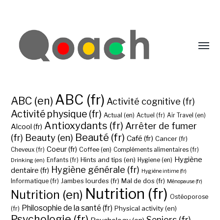
ABC (fr)
ABC (en)
Activité cognitive (fr)
Activité physique (fr)
Actual (en)
Actuel (fr)
Air Travel (en)
Antioxydants (fr)
Arrêter de fumer
Alcool (fr)
Beauté (fr)
(fr)
Beauty (en)
Café (fr)
Cancer (fr)
Coeur (fr)
Coffee (en)
Cheveux (fr)
Compléments alimentaires (fr)
Hygiène
Hints and tips (en)
Hygiene (en)
Drinking (en)
Enfants (fr)
Hygiène générale (fr)
dentaire (fr)
Hygiène intime (fr)
Jambes lourdes (fr)
Mal de dos (fr)
Informatique (fr)
Ménopause (fr)
Nutrition (fr)
Nutrition (en)
Ostéoporose
Philosophie de la santé (fr)
Physical activity (en)
(fr)
Psychologie (fr)
Seniors (fr)