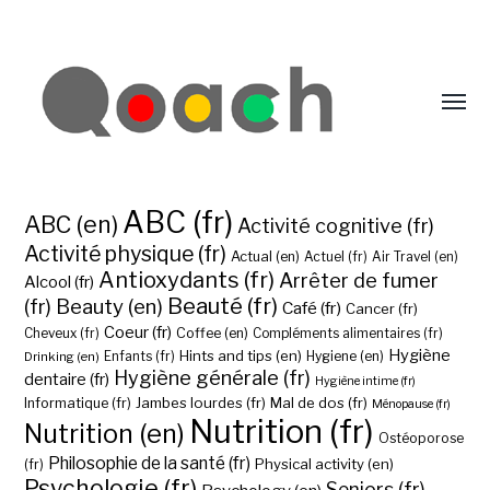
ABC (fr)
ABC (en)
Activité cognitive (fr)
Activité physique (fr)
Actual (en)
Actuel (fr)
Air Travel (en)
Antioxydants (fr)
Arrêter de fumer
Alcool (fr)
Beauté (fr)
(fr)
Beauty (en)
Café (fr)
Cancer (fr)
Coeur (fr)
Coffee (en)
Cheveux (fr)
Compléments alimentaires (fr)
Hygiène
Hints and tips (en)
Hygiene (en)
Drinking (en)
Enfants (fr)
Hygiène générale (fr)
dentaire (fr)
Hygiène intime (fr)
Jambes lourdes (fr)
Mal de dos (fr)
Informatique (fr)
Ménopause (fr)
Nutrition (fr)
Nutrition (en)
Ostéoporose
Philosophie de la santé (fr)
Physical activity (en)
(fr)
Psychologie (fr)
Seniors (fr)