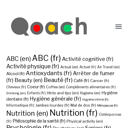
ABC (fr)
ABC (en)
Activité cognitive (fr)
Activité physique (fr)
Actual (en)
Actuel (fr)
Air Travel (en)
Antioxydants (fr)
Arrêter de fumer
Alcool (fr)
Beauté (fr)
(fr)
Beauty (en)
Café (fr)
Cancer (fr)
Coeur (fr)
Coffee (en)
Cheveux (fr)
Compléments alimentaires (fr)
Hygiène
Hints and tips (en)
Hygiene (en)
Drinking (en)
Enfants (fr)
Hygiène générale (fr)
dentaire (fr)
Hygiène intime (fr)
Jambes lourdes (fr)
Mal de dos (fr)
Informatique (fr)
Ménopause (fr)
Nutrition (fr)
Nutrition (en)
Ostéoporose
Philosophie de la santé (fr)
Physical activity (en)
(fr)
Psychologie (fr)
Seniors (fr)