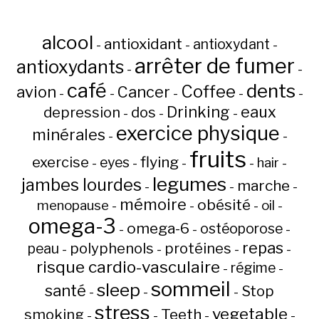
alcool
antioxidant
antioxydant
-
-
-
arrêter de fumer
antioxydants
-
-
café
dents
Coffee
avion
Cancer
-
-
-
-
-
Drinking
eaux
depression
dos
-
-
-
exercice physique
minérales
-
-
fruits
flying
exercise
eyes
hair
-
-
-
-
-
legumes
jambes lourdes
marche
-
-
-
mémoire
obésité
menopause
oil
-
-
-
-
omega-3
omega-6
ostéoporose
-
-
-
repas
peau
polyphenols
protéines
-
-
-
-
risque cardio-vasculaire
régime
-
-
sommeil
sleep
santé
Stop
-
-
-
stress
vegetable
Teeth
smoking
-
-
-
-