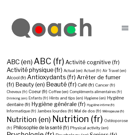
ABC (fr)
ABC (en)
Activité cognitive (fr)
Activité physique (fr)
Actual (en)
Actuel (fr)
Air Travel (en)
Antioxydants (fr)
Arrêter de fumer
Alcool (fr)
Beauté (fr)
(fr)
Beauty (en)
Café (fr)
Cancer (fr)
Coeur (fr)
Coffee (en)
Cheveux (fr)
Compléments alimentaires (fr)
Hygiène
Hints and tips (en)
Hygiene (en)
Drinking (en)
Enfants (fr)
Hygiène générale (fr)
dentaire (fr)
Hygiène intime (fr)
Jambes lourdes (fr)
Mal de dos (fr)
Informatique (fr)
Ménopause (fr)
Nutrition (fr)
Nutrition (en)
Ostéoporose
Philosophie de la santé (fr)
Physical activity (en)
(fr)
Psychologie (fr)
Seniors (fr)