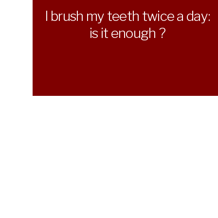
I brush my teeth twice a day:
is it enough ?