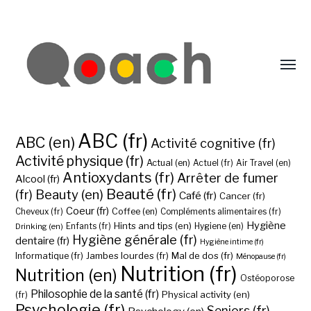
ABC (fr)
ABC (en)
Activité cognitive (fr)
Activité physique (fr)
Actual (en)
Actuel (fr)
Air Travel (en)
Antioxydants (fr)
Arrêter de fumer
Alcool (fr)
Beauté (fr)
(fr)
Beauty (en)
Café (fr)
Cancer (fr)
Coeur (fr)
Coffee (en)
Cheveux (fr)
Compléments alimentaires (fr)
Hygiène
Hints and tips (en)
Hygiene (en)
Drinking (en)
Enfants (fr)
Hygiène générale (fr)
dentaire (fr)
Hygiène intime (fr)
Jambes lourdes (fr)
Mal de dos (fr)
Informatique (fr)
Ménopause (fr)
Nutrition (fr)
Nutrition (en)
Ostéoporose
Philosophie de la santé (fr)
Physical activity (en)
(fr)
Psychologie (fr)
Seniors (fr)