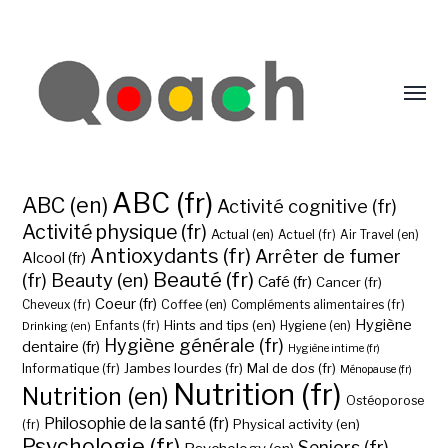
ABC (fr)
ABC (en)
Activité cognitive (fr)
Activité physique (fr)
Actual (en)
Actuel (fr)
Air Travel (en)
Antioxydants (fr)
Arrêter de fumer
Alcool (fr)
Beauté (fr)
(fr)
Beauty (en)
Café (fr)
Cancer (fr)
Coeur (fr)
Coffee (en)
Cheveux (fr)
Compléments alimentaires (fr)
Hygiène
Hints and tips (en)
Hygiene (en)
Drinking (en)
Enfants (fr)
Hygiène générale (fr)
dentaire (fr)
Hygiène intime (fr)
Jambes lourdes (fr)
Mal de dos (fr)
Informatique (fr)
Ménopause (fr)
Nutrition (fr)
Nutrition (en)
Ostéoporose
Philosophie de la santé (fr)
Physical activity (en)
(fr)
Psychologie (fr)
Seniors (fr)