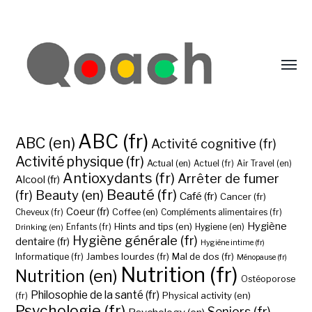
ABC (fr)
ABC (en)
Activité cognitive (fr)
Activité physique (fr)
Actual (en)
Actuel (fr)
Air Travel (en)
Antioxydants (fr)
Arrêter de fumer
Alcool (fr)
Beauté (fr)
(fr)
Beauty (en)
Café (fr)
Cancer (fr)
Coeur (fr)
Coffee (en)
Cheveux (fr)
Compléments alimentaires (fr)
Hygiène
Hints and tips (en)
Hygiene (en)
Drinking (en)
Enfants (fr)
Hygiène générale (fr)
dentaire (fr)
Hygiène intime (fr)
Jambes lourdes (fr)
Mal de dos (fr)
Informatique (fr)
Ménopause (fr)
Nutrition (fr)
Nutrition (en)
Ostéoporose
Philosophie de la santé (fr)
Physical activity (en)
(fr)
Psychologie (fr)
Seniors (fr)