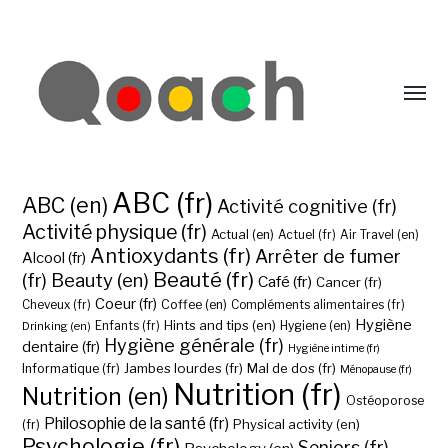
ABC (fr)
ABC (en)
Activité cognitive (fr)
Activité physique (fr)
Actual (en)
Actuel (fr)
Air Travel (en)
Antioxydants (fr)
Arrêter de fumer
Alcool (fr)
Beauté (fr)
(fr)
Beauty (en)
Café (fr)
Cancer (fr)
Coeur (fr)
Coffee (en)
Cheveux (fr)
Compléments alimentaires (fr)
Hygiène
Hints and tips (en)
Hygiene (en)
Drinking (en)
Enfants (fr)
Hygiène générale (fr)
dentaire (fr)
Hygiène intime (fr)
Jambes lourdes (fr)
Mal de dos (fr)
Informatique (fr)
Ménopause (fr)
Nutrition (fr)
Nutrition (en)
Ostéoporose
Philosophie de la santé (fr)
Physical activity (en)
(fr)
Psychologie (fr)
Seniors (fr)