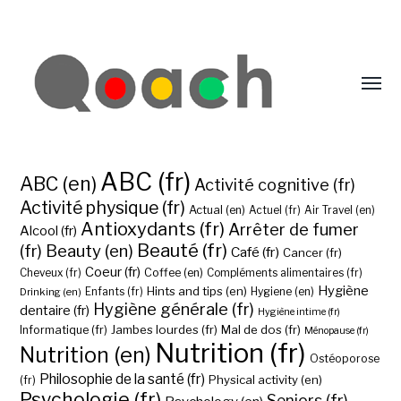
ABC (fr)
ABC (en)
Activité cognitive (fr)
Activité physique (fr)
Actual (en)
Actuel (fr)
Air Travel (en)
Antioxydants (fr)
Arrêter de fumer
Alcool (fr)
Beauté (fr)
(fr)
Beauty (en)
Café (fr)
Cancer (fr)
Coeur (fr)
Coffee (en)
Cheveux (fr)
Compléments alimentaires (fr)
Hygiène
Hints and tips (en)
Hygiene (en)
Drinking (en)
Enfants (fr)
Hygiène générale (fr)
dentaire (fr)
Hygiène intime (fr)
Jambes lourdes (fr)
Mal de dos (fr)
Informatique (fr)
Ménopause (fr)
Nutrition (fr)
Nutrition (en)
Ostéoporose
Philosophie de la santé (fr)
Physical activity (en)
(fr)
Psychologie (fr)
Seniors (fr)