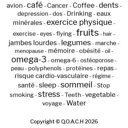
café
dents
Coffee
avion
Cancer
-
-
-
-
-
Drinking
eaux
depression
dos
-
-
-
exercice physique
minérales
-
-
fruits
flying
exercise
eyes
hair
-
-
-
-
-
legumes
jambes lourdes
marche
-
-
-
mémoire
obésité
menopause
oil
-
-
-
-
omega-3
omega-6
ostéoporose
-
-
-
repas
peau
polyphenols
protéines
-
-
-
-
risque cardio-vasculaire
régime
-
-
sommeil
sleep
santé
Stop
-
-
-
stress
vegetable
Teeth
smoking
-
-
-
-
Water
voyage
-
Copyright ©
Q.O.A.C.H
2026