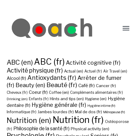
ABC (fr)
ABC (en)
Activité cognitive (fr)
Activité physique (fr)
Actual (en)
Actuel (fr)
Air Travel (en)
Antioxydants (fr)
Arrêter de fumer
Alcool (fr)
Beauté (fr)
(fr)
Beauty (en)
Café (fr)
Cancer (fr)
Coeur (fr)
Coffee (en)
Cheveux (fr)
Compléments alimentaires (fr)
Hygiène
Hints and tips (en)
Hygiene (en)
Drinking (en)
Enfants (fr)
Hygiène générale (fr)
dentaire (fr)
Hygiène intime (fr)
Jambes lourdes (fr)
Mal de dos (fr)
Informatique (fr)
Ménopause (fr)
Nutrition (fr)
Nutrition (en)
Ostéoporose
Philosophie de la santé (fr)
Physical activity (en)
(fr)
Psychologie (fr)
Seniors (fr)