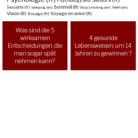
Psychology (en)
Sommeil (fr)
Sexualité (fr)
Sleeping (en)
Stop smoking (en)
Teeth (en)
Vision (fr)
Voyage en avion (fr)
Voyage (fr)
Was sind die 5
wirksamen
4 gesunde
Entscheidungen, die
Lebensweisen, um 14
man sogar spät
Jahren zu gewinnen ?
nehmen kann?