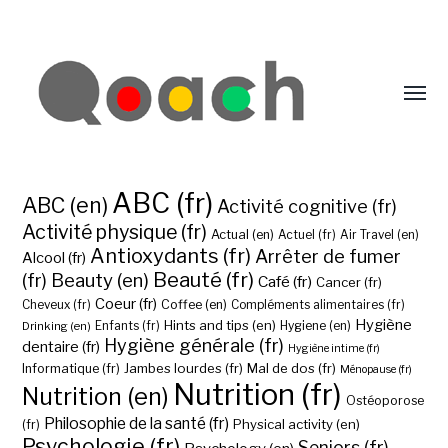
ABC (fr)
ABC (en)
Activité cognitive (fr)
Activité physique (fr)
Actual (en)
Actuel (fr)
Air Travel (en)
Antioxydants (fr)
Arrêter de fumer
Alcool (fr)
Beauté (fr)
(fr)
Beauty (en)
Café (fr)
Cancer (fr)
Coeur (fr)
Coffee (en)
Cheveux (fr)
Compléments alimentaires (fr)
Hygiène
Hints and tips (en)
Hygiene (en)
Drinking (en)
Enfants (fr)
Hygiène générale (fr)
dentaire (fr)
Hygiène intime (fr)
Jambes lourdes (fr)
Mal de dos (fr)
Informatique (fr)
Ménopause (fr)
Nutrition (fr)
Nutrition (en)
Ostéoporose
Philosophie de la santé (fr)
Physical activity (en)
(fr)
Psychologie (fr)
Seniors (fr)