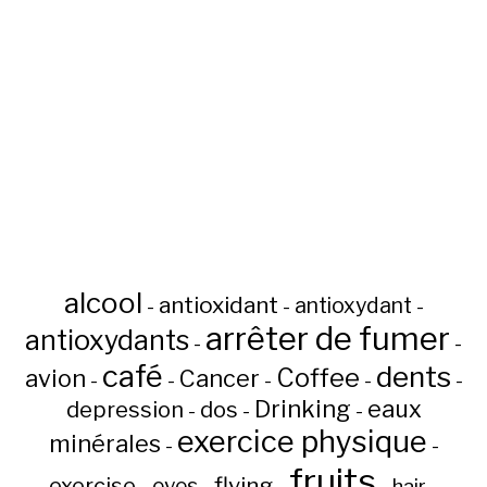
alcool
antioxidant
antioxydant
-
-
-
arrêter de fumer
antioxydants
-
-
café
dents
Coffee
avion
Cancer
-
-
-
-
-
Drinking
eaux
depression
dos
-
-
-
exercice physique
minérales
-
-
fruits
flying
exercise
eyes
hair
-
-
-
-
-