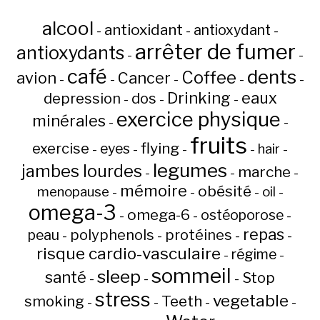
alcool
antioxidant
antioxydant
-
-
-
arrêter de fumer
antioxydants
-
-
café
dents
Coffee
avion
Cancer
-
-
-
-
-
Drinking
eaux
depression
dos
-
-
-
exercice physique
minérales
-
-
fruits
flying
exercise
eyes
hair
-
-
-
-
-
legumes
jambes lourdes
marche
-
-
-
mémoire
obésité
menopause
oil
-
-
-
-
omega-3
omega-6
ostéoporose
-
-
-
repas
peau
polyphenols
protéines
-
-
-
-
risque cardio-vasculaire
régime
-
-
sommeil
sleep
santé
Stop
-
-
-
stress
vegetable
Teeth
smoking
-
-
-
-