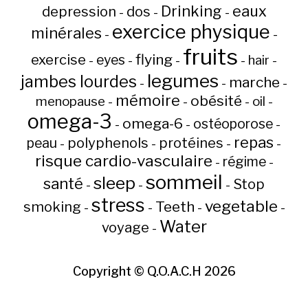
Drinking
eaux
depression
dos
-
-
-
exercice physique
minérales
-
-
fruits
flying
exercise
eyes
hair
-
-
-
-
-
legumes
jambes lourdes
marche
-
-
-
mémoire
obésité
menopause
oil
-
-
-
-
omega-3
omega-6
ostéoporose
-
-
-
repas
peau
polyphenols
protéines
-
-
-
-
risque cardio-vasculaire
régime
-
-
sommeil
sleep
santé
Stop
-
-
-
stress
vegetable
Teeth
smoking
-
-
-
-
Water
voyage
-
Copyright ©
Q.O.A.C.H
2026