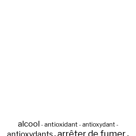
alcool
antioxidant
antioxydant
-
-
-
arrêter de fumer
antioxydants
-
-