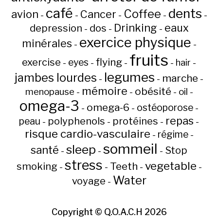
café
dents
Coffee
avion
Cancer
-
-
-
-
-
Drinking
eaux
depression
dos
-
-
-
exercice physique
minérales
-
-
fruits
flying
exercise
eyes
hair
-
-
-
-
-
legumes
jambes lourdes
marche
-
-
-
mémoire
obésité
menopause
oil
-
-
-
-
omega-3
omega-6
ostéoporose
-
-
-
repas
peau
polyphenols
protéines
-
-
-
-
risque cardio-vasculaire
régime
-
-
sommeil
sleep
santé
Stop
-
-
-
stress
vegetable
Teeth
smoking
-
-
-
-
Water
voyage
-
Copyright ©
Q.O.A.C.H
2026