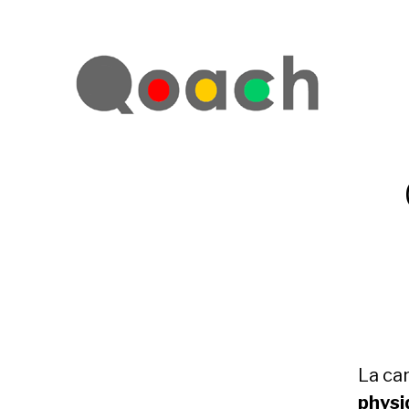
La ca
physi