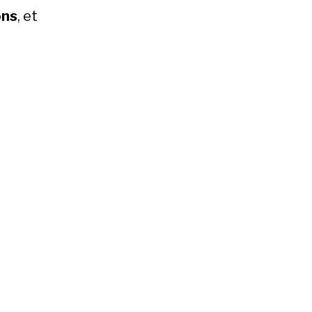
ons
, et