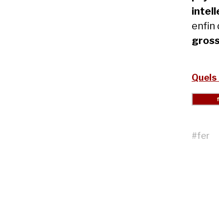
intel
enfin
gros
Quels 
#
fer