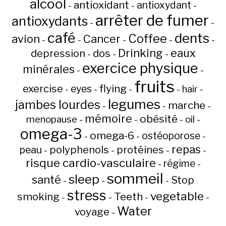
alcool
antioxidant
antioxydant
-
-
-
arrêter de fumer
antioxydants
-
-
café
dents
Coffee
avion
Cancer
-
-
-
-
-
Drinking
eaux
depression
dos
-
-
-
exercice physique
minérales
-
-
fruits
flying
exercise
eyes
hair
-
-
-
-
-
legumes
jambes lourdes
marche
-
-
-
mémoire
obésité
menopause
oil
-
-
-
-
omega-3
omega-6
ostéoporose
-
-
-
repas
peau
polyphenols
protéines
-
-
-
-
risque cardio-vasculaire
régime
-
-
sommeil
sleep
santé
Stop
-
-
-
stress
vegetable
Teeth
smoking
-
-
-
-
Water
voyage
-