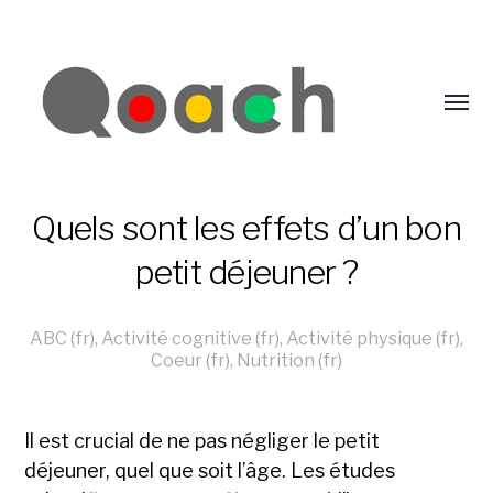
Quels sont les effets d’un bon
petit déjeuner ?
ABC (fr)
,
Activité cognitive (fr)
,
Activité physique (fr)
,
Coeur (fr)
,
Nutrition (fr)
Il est crucial de ne pas négliger le petit
déjeuner, quel que soit l’âge. Les études