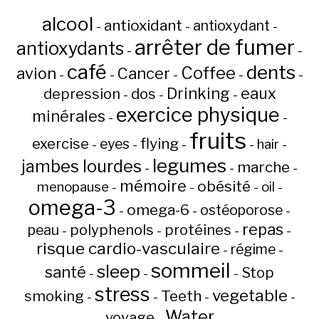
alcool
antioxidant
antioxydant
-
-
-
arrêter de fumer
antioxydants
-
-
café
dents
Coffee
avion
Cancer
-
-
-
-
-
Drinking
eaux
depression
dos
-
-
-
exercice physique
minérales
-
-
fruits
flying
exercise
eyes
hair
-
-
-
-
-
legumes
jambes lourdes
marche
-
-
-
mémoire
obésité
menopause
oil
-
-
-
-
omega-3
omega-6
ostéoporose
-
-
-
repas
peau
polyphenols
protéines
-
-
-
-
risque cardio-vasculaire
régime
-
-
sommeil
sleep
santé
Stop
-
-
-
stress
vegetable
Teeth
smoking
-
-
-
-
Water
voyage
-