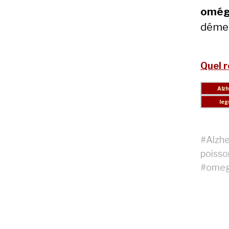
omég
démen
Quel r
#
Alzh
poisso
#
ome