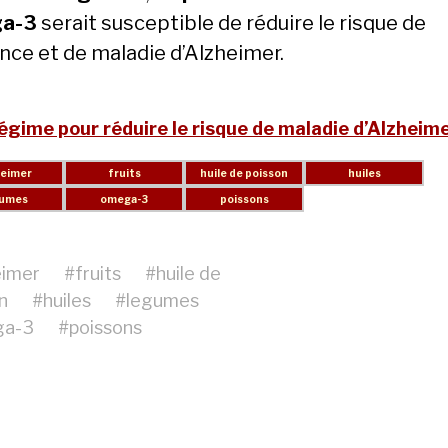
a-3
serait susceptible de réduire le risque de
ce et de maladie d’Alzheimer.
égime pour réduire le risque de maladie d’Alzheime
eimer
#
fruits
#
huile de
n
#
huiles
#
legumes
ga-3
#
poissons