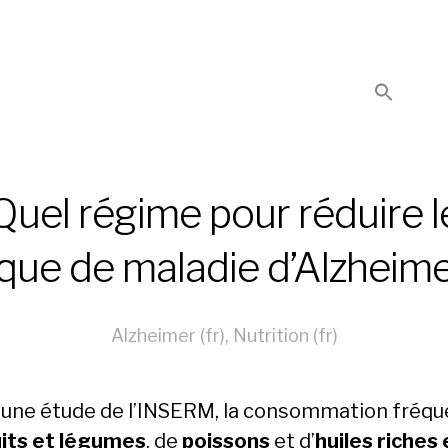
Quel régime pour réduire l
sque de maladie d’Alzheime
Alzheimer (fr)
,
Nutrition (fr)
 une étude de l’INSERM, la consommation fréq
uits et légumes
, de
poissons
et d’
huiles riches 