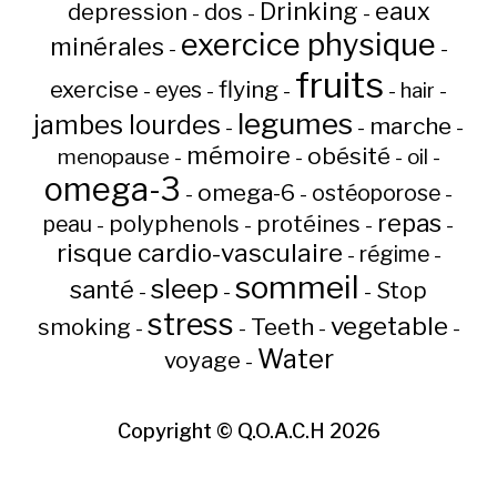
Drinking
eaux
depression
dos
-
-
-
exercice physique
minérales
-
-
fruits
flying
exercise
eyes
hair
-
-
-
-
-
legumes
jambes lourdes
marche
-
-
-
mémoire
obésité
menopause
oil
-
-
-
-
omega-3
omega-6
ostéoporose
-
-
-
repas
peau
polyphenols
protéines
-
-
-
-
risque cardio-vasculaire
régime
-
-
sommeil
sleep
santé
Stop
-
-
-
stress
vegetable
Teeth
smoking
-
-
-
-
Water
voyage
-
Copyright ©
Q.O.A.C.H
2026