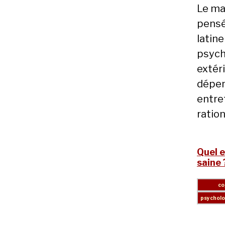
Le ma
pensé
latin
psych
extér
dépen
entret
ration
Quel e
saine 