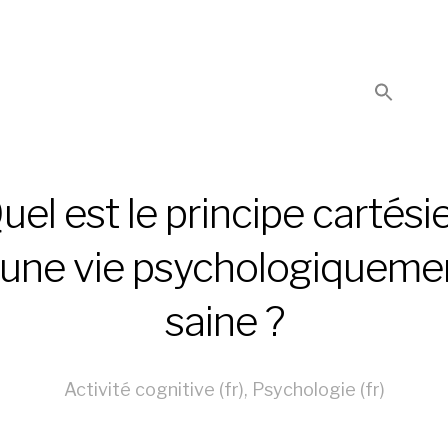
uel est le principe cartési
’une vie psychologiqueme
saine ?
Activité cognitive (fr)
,
Psychologie (fr)