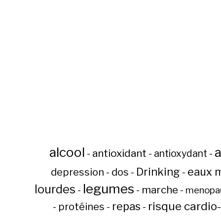
alcool
a
antioxidant
-
-
antioxydant
-
Drinking
eaux m
depression
-
dos
-
-
legumes
lourdes
marche
-
-
-
menopa
risque cardio
repas
-
protéines
-
-