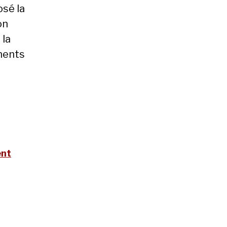
sé la
on
 la
ments
ent