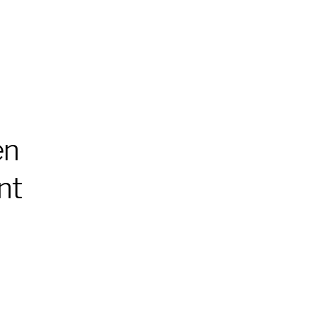
en
nt