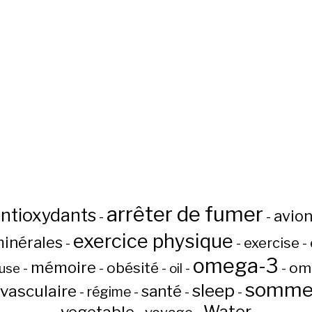
arrêter de fumer
ntioxydants
avio
-
-
exercice physique
inérales
-
-
exercise
-
omega-3
mémoire
obésité
om
-
-
-
-
-
use
oil
sommei
sleep
-vasculaire
santé
-
régime
-
-
-
Water