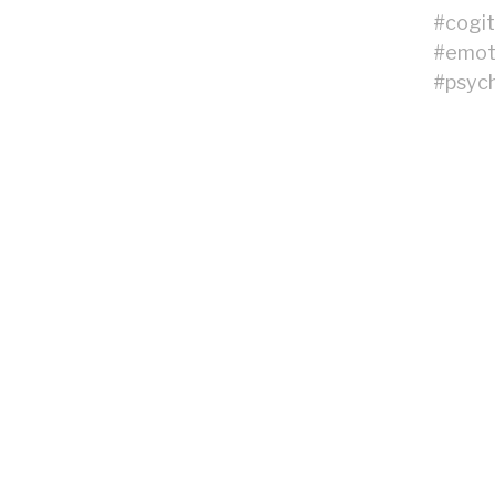
#
cogi
#
emot
#
psych