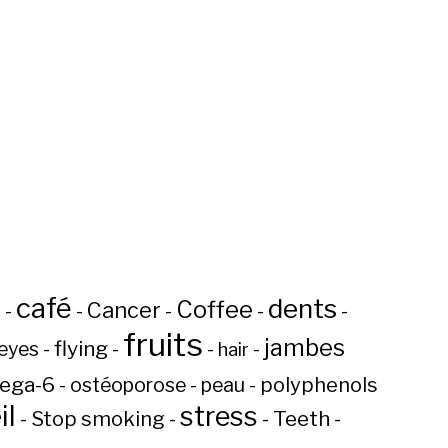
café
dents
Coffee
n
Cancer
-
-
-
-
-
fruits
jambes
flying
eyes
-
-
-
-
hair
ega-6
-
ostéoporose
-
peau
-
polyphenols
l
stress
Teeth
-
Stop smoking
-
-
-