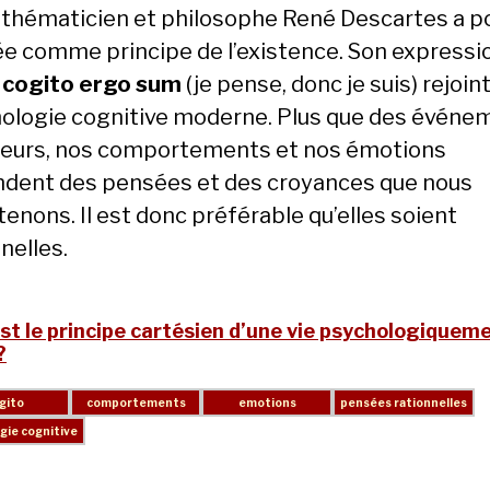
thématicien et philosophe René Descartes a po
e comme principe de l’existence. Son expressi
e
cogito ergo sum
(je pense, donc je suis) rejoint
ologie cognitive moderne. Plus que des événe
ieurs, nos comportements et nos émotions
dent des pensées et des croyances que nous
enons. Il est donc préférable qu’elles soient
nelles.
st le principe cartésien d’une vie psychologiquem
?