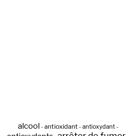
alcool
antioxidant
antioxydant
-
-
-
arrêter de fumer