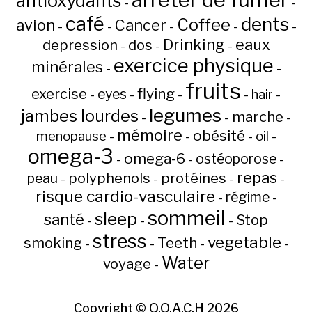
antioxydants
-
-
café
dents
Coffee
avion
Cancer
-
-
-
-
-
Drinking
eaux
depression
dos
-
-
-
exercice physique
minérales
-
-
fruits
flying
exercise
eyes
hair
-
-
-
-
-
legumes
jambes lourdes
marche
-
-
-
mémoire
obésité
menopause
oil
-
-
-
-
omega-3
omega-6
ostéoporose
-
-
-
repas
peau
polyphenols
protéines
-
-
-
-
risque cardio-vasculaire
régime
-
-
sommeil
sleep
santé
Stop
-
-
-
stress
vegetable
Teeth
smoking
-
-
-
-
Water
voyage
-
Copyright ©
Q.O.A.C.H
2026