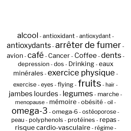
alcool
antioxidant
antioxydant
-
-
-
arrêter de fumer
antioxydants
-
-
café
dents
Coffee
avion
Cancer
-
-
-
-
-
Drinking
eaux
depression
dos
-
-
-
exercice physique
minérales
-
-
fruits
flying
exercise
eyes
hair
-
-
-
-
-
legumes
jambes lourdes
marche
-
-
-
mémoire
obésité
menopause
oil
-
-
-
-
omega-3
omega-6
ostéoporose
-
-
-
repas
peau
polyphenols
protéines
-
-
-
-
risque cardio-vasculaire
régime
-
-