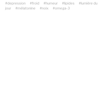
#
depression
#
froid
#
humeur
#
lipides
#
lumière du
jour
#
mélatonine
#
noix
#
omega-3