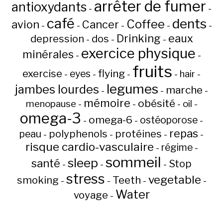
arrêter de fumer
antioxydants
-
-
café
dents
Coffee
avion
Cancer
-
-
-
-
-
Drinking
eaux
depression
dos
-
-
-
exercice physique
minérales
-
-
fruits
flying
exercise
eyes
hair
-
-
-
-
-
legumes
jambes lourdes
marche
-
-
-
mémoire
obésité
menopause
oil
-
-
-
-
omega-3
omega-6
ostéoporose
-
-
-
repas
peau
polyphenols
protéines
-
-
-
-
risque cardio-vasculaire
régime
-
-
sommeil
sleep
santé
Stop
-
-
-
stress
vegetable
Teeth
smoking
-
-
-
-
Water
voyage
-