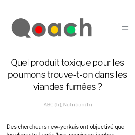
Quel produit toxique pour les
poumons trouve-t-on dans les
viandes fumées ?
ABC (fr)
,
Nutrition (fr)
Des chercheurs
new-yorkais
ont objectivé que
les aliments fumés (lard, saucisson, jambon