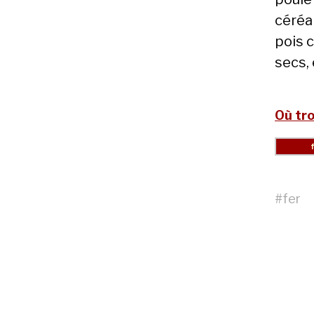
céréa
pois c
secs,
Où tro
#
fer