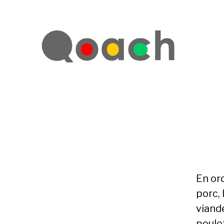
En ord
porc, 
viand
poulet