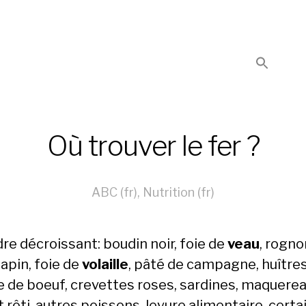
Où trouver le fer ?
ABC (fr)
,
Nutrition (fr)
re décroissant: boudin noir, foie de
veau
, rogno
lapin, foie de
volaille
, pâté de campagne, huîtres
e de boeuf, crevettes roses, sardines, maquerea
 rôti, autres poissons, levure alimentaire, certa