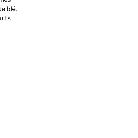
e blé,
ruits