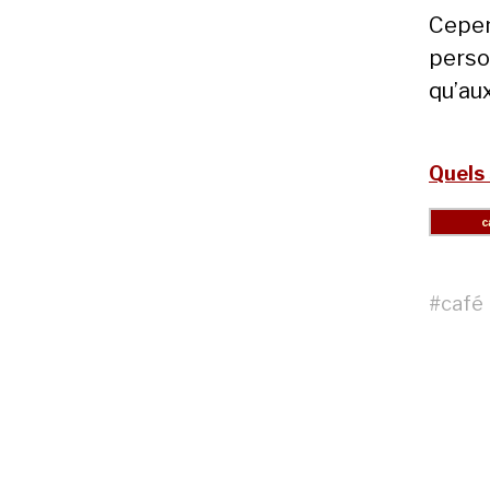
Cepen
perso
qu’au
Quels 
#
café