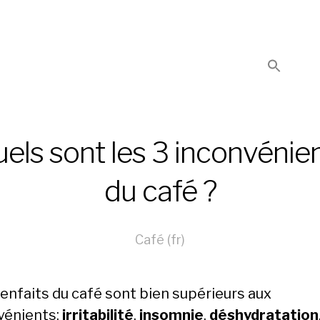
els sont les 3 inconvénie
du café ?
Café (fr)
ienfaits du café sont bien supérieurs aux
vénients:
irritabilité
,
insomnie
,
déshydratation