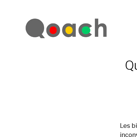
Qu
Les b
incon