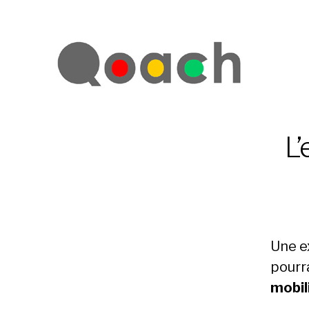
L’
Une e
pourra
mobil