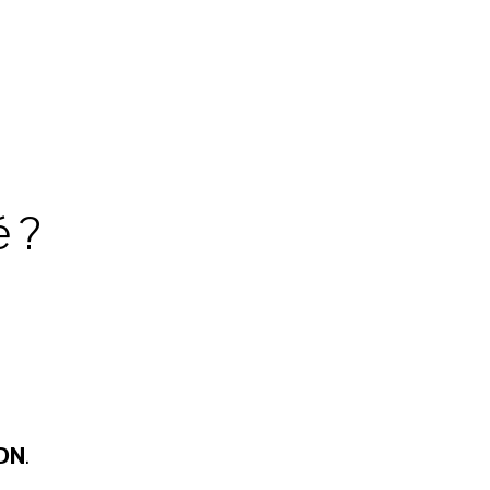
é ?
DN
.