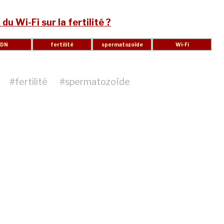
 du Wi-Fi sur la fertilité ?
#
fertilité
#
spermatozoïde