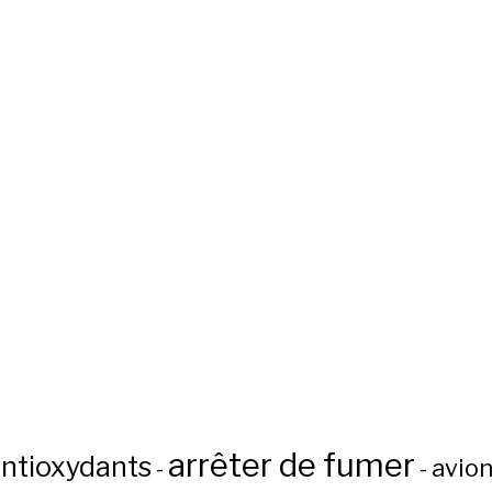
arrêter de fumer
ntioxydants
avio
-
-