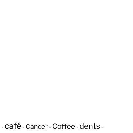
café
dents
Coffee
n
Cancer
-
-
-
-
-