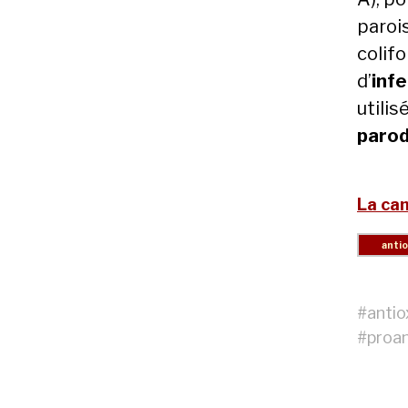
parois
colif
d’
infe
utilis
parod
La ca
#
anti
#
proan