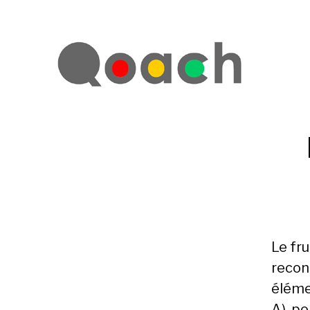
Le fr
recon
éléme
A), po