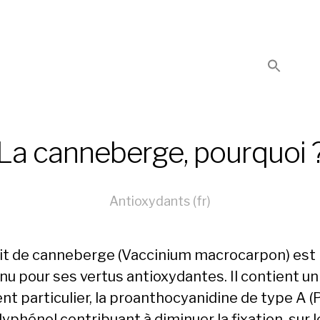
La canneberge, pourquoi 
Antioxydants (fr)
uit de canneberge (Vaccinium macrocarpon) est
nu pour ses vertus antioxydantes. Il contient un
nt particulier, la proanthocyanidine de type A 
lyphénol contribuant à diminuer la fixation, sur l