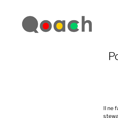
Po
Il ne 
stewa