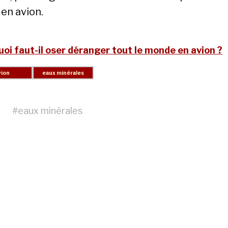
 en avion.
oi faut-il oser déranger tout le monde en avion ?
#
eaux minérales