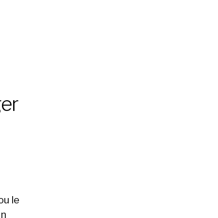
ger
ou le
un