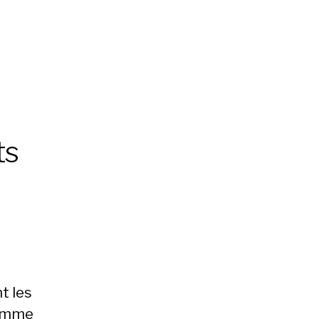
ts
t les
omme