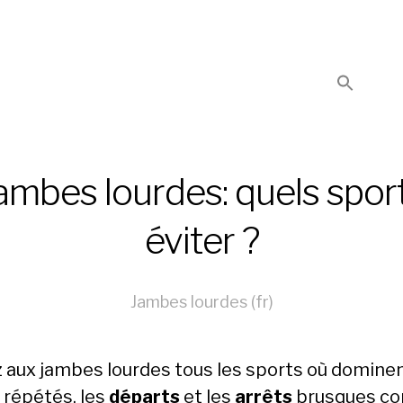
ambes lourdes: quels spor
éviter ?
Jambes lourdes (fr)
z aux jambes lourdes tous les sports où dominen
répétés, les
départs
et les
arrêts
brusques c