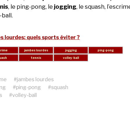
nis
, le ping-pong, le
jogging
, le squash, l’escrime
-ball.
 lourdes: quels sports éviter ?
ime
#
jambes lourdes
ing
#
ping-pong
#
squash
s
#
volley-ball