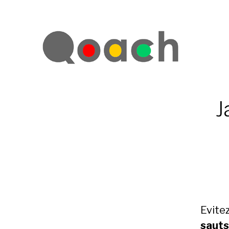
J
Evite
sauts