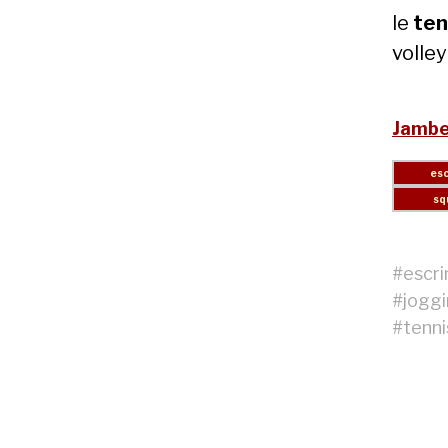
le
ten
volley
Jambes
#
escr
#
jogg
#
tenni