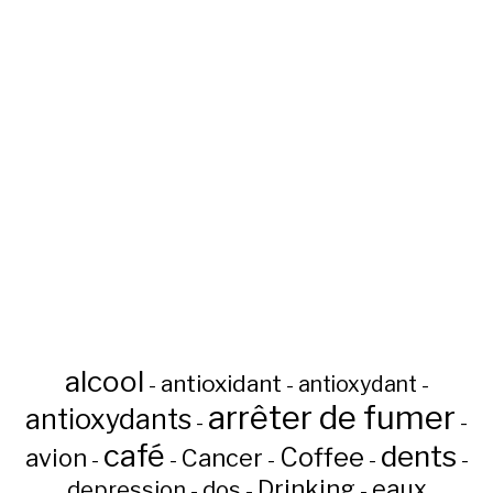
alcool
antioxidant
antioxydant
-
-
-
arrêter de fumer
antioxydants
-
-
café
dents
Coffee
avion
Cancer
-
-
-
-
-
Drinking
eaux
depression
dos
-
-
-