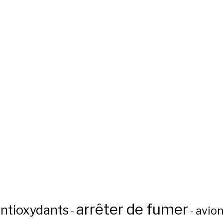
arrêter de fumer
ntioxydants
avio
-
-