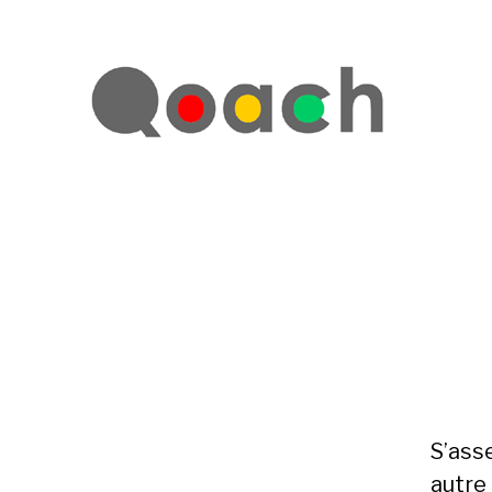
S’asse
autre