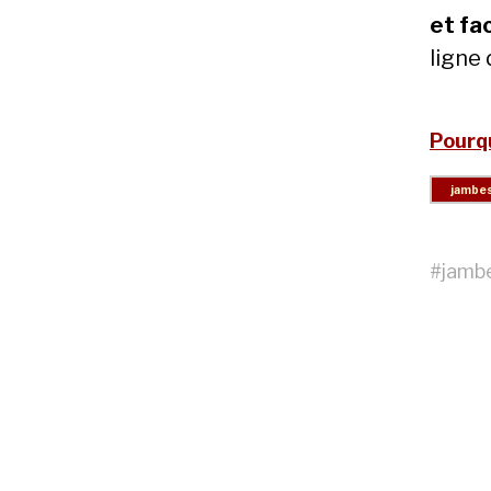
et fac
ligne 
Pourqu
#
jamb