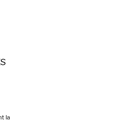
ts
t la