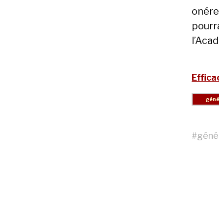
onére
pourr
l’Aca
Effic
#
géné