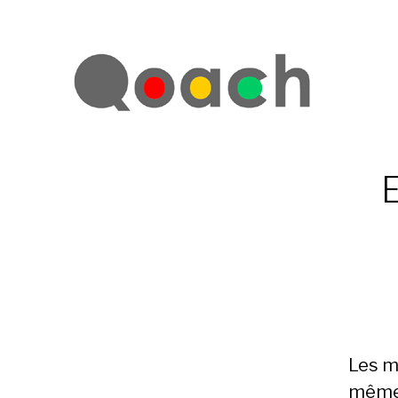
E
Les m
même 