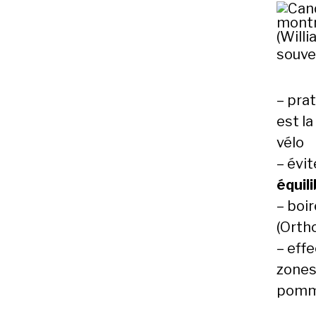
souve
– pra
est la
vélo
– évit
équil
– boi
(Orth
– eff
zones
pomma