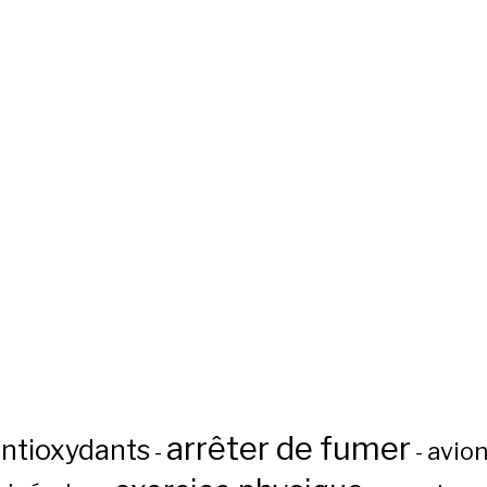
arrêter de fumer
ntioxydants
avio
-
-