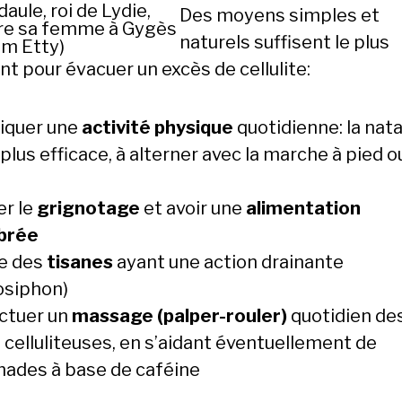
Des moyens simples et
naturels suffisent le plus
nt pour évacuer un excès de cellulite:
tiquer une
activité physique
quotidienne: la nat
 plus efficace, à alterner avec la marche à pied o
er le
grignotage
et avoir une
alimentation
ibrée
re des
tisanes
ayant une action drainante
osiphon)
ectuer un
massage (palper-rouler)
quotidien de
 celluliteuses, en s’aidant éventuellement de
des à base de caféine