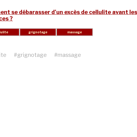
t se débarasser d’un excès de cellulite avant le
ces ?
ite
#
grignotage
#
massage