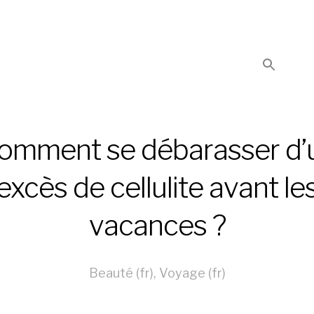
omment se débarasser d’
excès de cellulite avant le
vacances ?
Beauté (fr)
,
Voyage (fr)