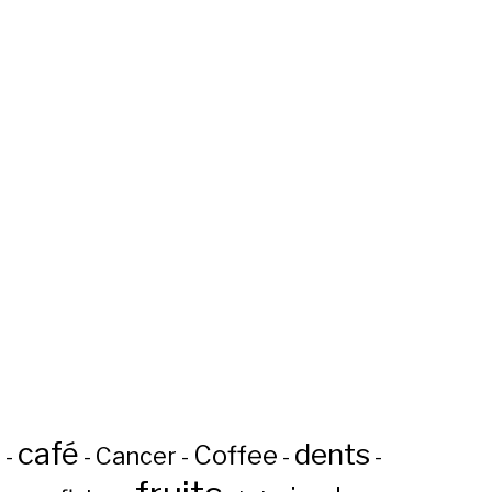
café
dents
Coffee
n
Cancer
-
-
-
-
-