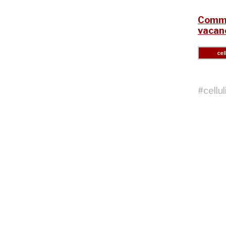
Commen
vacan
#
cellul